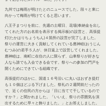
九州では梅雨が明けたとのニュースでした。段々と東に
向かって梅雨が明けてくると思います。
八王子まつりを前に、先週の土曜日、花場(奉納金を出し
てくれた方のお名前を表示する掲示板)の設営と、高張提
灯(たかはりちょうちん)４箇所の設営が完了しました。
祭りの運営に大きく貢献してくれている應神睦(おうじん
むつみ)の若手５人が、休日返上で設営してくれました。
應神睦は、南町に在住の人に限らず、山車祭りが好きな
人なら誰でも入会できる会です。祭りへの参加の門戸を
開くためにできている組織です。
高張提灯のほかに、国道１６号沿いに丸いほおずき提灯
も１０個ほどぶる下げました。祭礼の２週間前だったの
で、近くの住民の方からは「日に当てて干しているので
すか？」と聞かれました。「いいえ、祭りの雰囲気を演
出するために早々と飾りました。」とお答えしました。