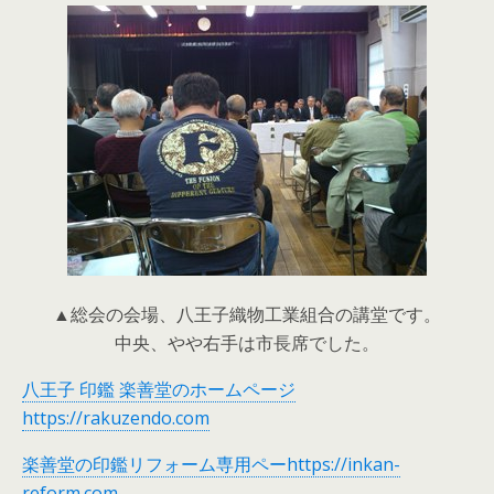
▲総会の会場、八王子織物工業組合の講堂です。
中央、やや右手は市長席でした。
八王子 印鑑 楽善堂のホームページ
https://rakuzendo.com
楽善堂の印鑑リフォーム専用ペーhttps://inkan-
reform.com