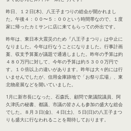
昨日、１２日(木)、八王子まつりの総会が開かれまし
た。午後４：００〜５：００という時間帯なので、１度
家に帰ったカミサンに店に来てもらっての外出です。
昨年は、東日本大震災のため『八王子まつり』は中止に
なりました。今年は行なうことになりました。行事計画
案、収支予算案が議題で通過しました。昨年の予算は約
４８０万円に対して、今年の予算は約５３００万円で
す。１０倍以上の違いがあります。昨年は大々的には行
いませんでしたが、信用金庫跡地で「お祭り広場」、東
北物産展などを開いていました。
1月に新市長になった、石森氏、顧問で衆議院議員、阿
久津氏の秘書、都議、市議の皆さんも参加の盛大な総会
でした。８月３日(金)、４日(土)、５日(日)の八王子まつ
りも盛大に行なわれることを期待しております。