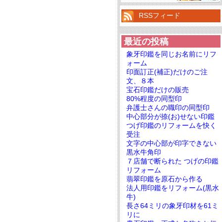
RSSフィード
最近の投稿
象牙印鑑を同じお名前にリフ
ォーム
印面訂正(補正)だけのご注
文、８本
宝石印鑑だけの販売
80%程度の同型印
弁護士さんの職印の同型印
中心部分が捺(お)せない印鑑
つげ印鑑のリフォームを快く
受注
文字の中心部が印字できない
黒水牛角印
７店舗で断られた つげの印鑑
リフォーム
翡翠印鑑を原石から作る
法人用印鑑をリフォーム(黒水
牛)
長さ64ミリの象牙印材を61ミ
リに