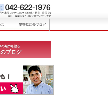
月〜土曜 9:00〜18:00（第4土・祝日・日曜 休)
休日と営業時間外は留守電対応致します
セス
楽善堂店長ブログ
字の魅力を語る
東のブログ