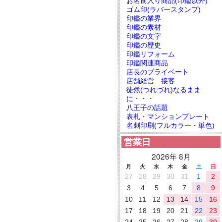
お名前入り商品(印鑑以外)
ゴム印(ラバースタンプ)
印鑑の業界
印鑑の素材
印鑑の文字
印鑑の歴史
印鑑リフォーム
印鑑関連商品
店長のプライベート
店舗経営 接客
徒然(つれづれ)なるまま
に・・・
八王子の話題
表札・マンションプレート
名刺印刷(フルカラー・単色)
営業日
2026年 8月
月
火
水
木
金
土
日
27
28
29
30
31
1
2
3
4
5
6
7
8
9
10
11
12
13
14
15
16
17
18
19
20
21
22
23
24
25
26
27
28
29
30