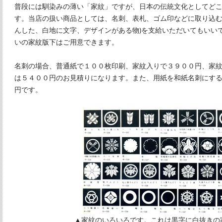
普段には馴染みの薄い「家紋」ですが、日本の伝統文化としてど
す。当店の扱い商品としては、名刺、表札、ゴム印などに取り込む
んした、白地に文字、デザインがある物)を支給いただいてもいい
いの家紋版下はご用意できます。
名刺の場合、普通紙で１００枚印刷、家紋入りで３９００円、家
は５４００円のお見積りになります。また、用紙を和紙名刺にす
円です。
▲家紋のいろいろです。これは黒字に白抜きの