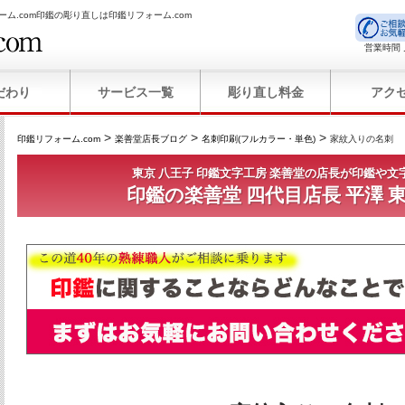
ーム.com印鑑の彫り直しは印鑑リフォーム.com
営業時間 
だわり
サービス一覧
彫り直し料金
アク
>
>
>
印鑑リフォーム.com
楽善堂店長ブログ
名刺印刷(フルカラー・単色)
家紋入りの名刺
東京 八王子 印鑑文字工房 楽善堂の店長が印鑑や文
印鑑の楽善堂 四代目店長 平澤 