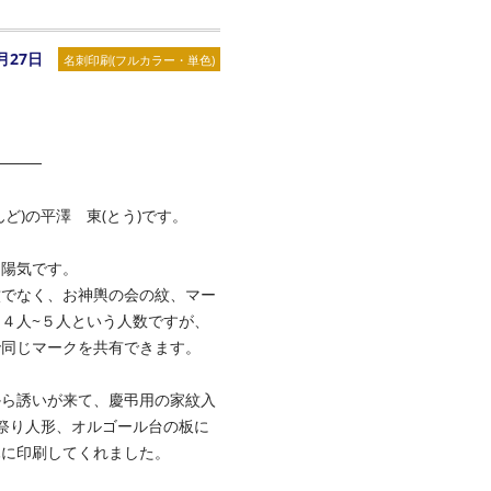
8月27日
名刺印刷(フルカラー・単色)
────
ど)の平澤 東(とう)です。
な陽気です。
紋でなく、お神輿の会の紋、マー
４人~５人という人数ですが、
で同じマークを共有できます。
から誘いが来て、慶弔用の家紋入
な祭り人形、オルゴール台の板に
木に印刷してくれました。