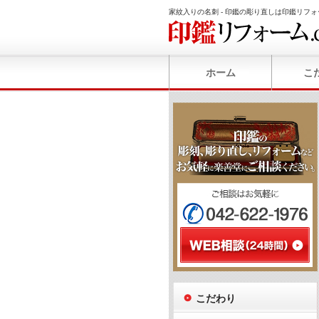
家紋入りの名刺 - 印鑑の彫り直しは印鑑リフォ
ホーム
こ
こだわり