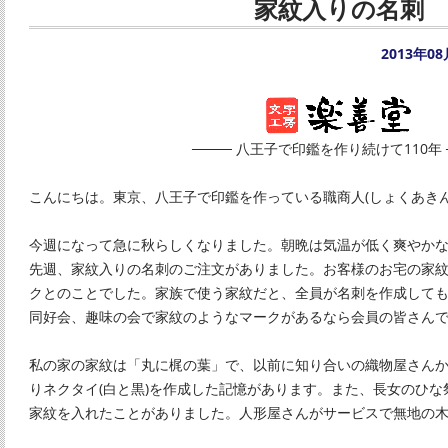
家紋入りの名刺
2013年0
──── 八王子で印鑑を作り続けて110年 
こんにちは。東京、八王子で印鑑を作っている職商人(しょくあきん
今週になって急に秋らしくなりました。朝晩は気温が低く爽やか
先週、家紋入りの名刺のご注文がありました。お客様のお宅の家
クとのことでした。家族で使う家紋だと、全員が名刺を作成しても
同好会、趣味の会で家紋のようなマークがあるなら会員の皆さん
私の家の家紋は「丸に梶の葉」で、以前に知り合いの織物屋さん
りネクタイ(白と黒)を作成した記憶があります。また、長女のひ
家紋を入れたことがありました。人形屋さんがサービスで無地の