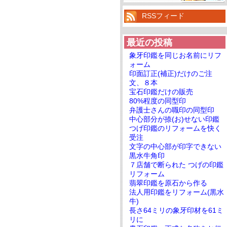
RSSフィード
最近の投稿
象牙印鑑を同じお名前にリフ
ォーム
印面訂正(補正)だけのご注
文、８本
宝石印鑑だけの販売
80%程度の同型印
弁護士さんの職印の同型印
中心部分が捺(お)せない印鑑
つげ印鑑のリフォームを快く
受注
文字の中心部が印字できない
黒水牛角印
７店舗で断られた つげの印鑑
リフォーム
翡翠印鑑を原石から作る
法人用印鑑をリフォーム(黒水
牛)
長さ64ミリの象牙印材を61ミ
リに