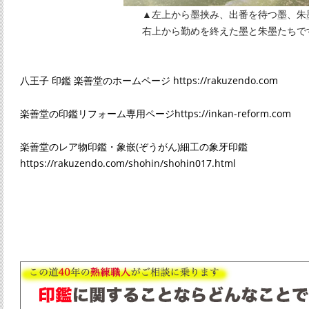
▲左上から墨挟み、出番を待つ墨、朱
右上から勤めを終えた墨と朱墨たちで
八王子 印鑑 楽善堂のホームページ https://rakuzendo.com
楽善堂の印鑑リフォーム専用ページhttps://inkan-reform.com
楽善堂のレア物印鑑・象嵌(ぞうがん)細工の象牙印鑑
https://rakuzendo.com/shohin/shohin017.html