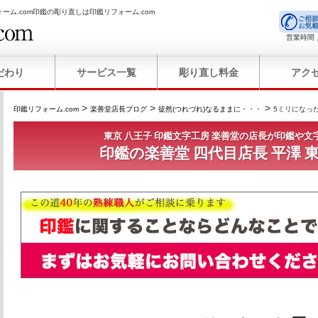
ーム.com印鑑の彫り直しは印鑑リフォーム.com
営業時間 
だわり
サービス一覧
彫り直し料金
アク
>
>
>
印鑑リフォーム.com
楽善堂店長ブログ
徒然(つれづれ)なるままに・・・
5ミリになっ
東京 八王子 印鑑文字工房 楽善堂の店長が印鑑や文
印鑑の楽善堂 四代目店長 平澤 