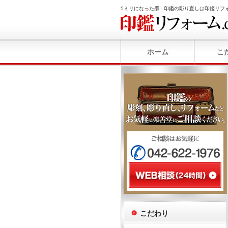
5ミリになった墨 - 印鑑の彫り直しは印鑑リフォ
ホーム
こ
こだわり