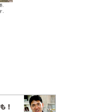
墨、
す。