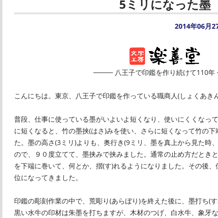
5ミリになった墨
2014年06月2
──── 八王子で印鑑を作り続けて110年 
こんにちは。東京、八王子で印鑑を作っている職商人(しょくあきん
普段、仕事に使っている墨がいよいよ短くなり、使いにくくなっ
に短くなると、竹の墨挟(はさ)みを使い、さらに短くなって竹の
た。墨の高さ(3ミリ)よりも、奥行き(9ミリ、墨を真上から見た時
ので、９０度立てて、墨挟みで挟みました。通常の止め方だとき
を下端に巻いて、何とか、摺(す)れるようになりました。その後、
位になってきました。
印鑑の彫刻作業の中で、荒彫り(あらぼり)を終えた後に、墨打ち(
黒い水牛の印材は朱墨を打ちますが、木材のつげ、白水牛、象牙