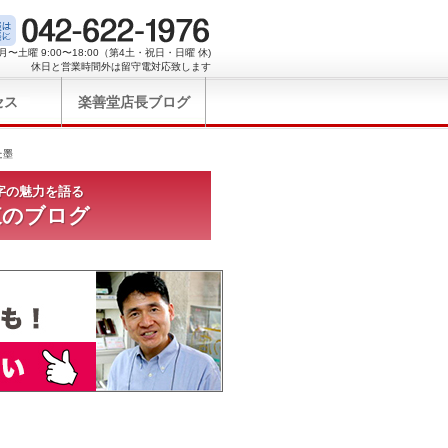
月〜土曜 9:00〜18:00（第4土・祝日・日曜 休)
休日と営業時間外は留守電対応致します
セス
楽善堂店長ブログ
た墨
字の魅力を語る
東のブログ