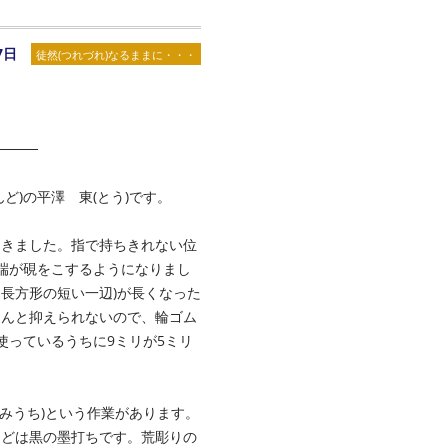
7日
徒然(つれづれ)なるままに・・・
────
ど)の平澤 東(とう)です。
てきました。指で持ちきれない位
下端が硯をこするようになりまし
、長方形の短い一辺)が長くなった
とんと抑えられないので、輪ゴム
使っているうちに9ミリが5ミリ
すみうち)という作業があります。
などは黒の墨打ちです。荒彫りの