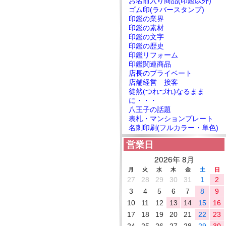
お名前入り商品(印鑑以外)
ゴム印(ラバースタンプ)
印鑑の業界
印鑑の素材
印鑑の文字
印鑑の歴史
印鑑リフォーム
印鑑関連商品
店長のプライベート
店舗経営 接客
徒然(つれづれ)なるまま
に・・・
八王子の話題
表札・マンションプレート
名刺印刷(フルカラー・単色)
営業日
2026年 8月
月
火
水
木
金
土
日
27
28
29
30
31
1
2
3
4
5
6
7
8
9
10
11
12
13
14
15
16
17
18
19
20
21
22
23
24
25
26
27
28
29
30