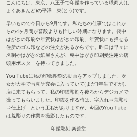
こんにちは。東京、八王子で印鑑を作っている職商人(し
ょくあきんど)の平澤 東(とう)です。
早いもので今日から9月です。私たちの仕事ではこれか
らの4ヶ月間が普段よりも忙しい時期になります。喪中
はがきの印刷や年賀状はがきの印刷、年賀状にも押せる
住所のゴム印などの注文があるからです。昨日は早々に
名刺やはがきの紙屋さんが、喪中はがき印刷受注用の店
頭用ポスターを持ってきました。
You Tubeに私の印鑑彫刻の動画をアップしました。次
女が大学で写真研究会に入っていて(まだ1年生ですが)、
店に来てもらって、私の印鑑彫刻を後ろからデジカメで
撮ってもらいました。印鑑を作る時は、字入れ⇒荒彫り
⇒仕上げ という工程がありますが、今回のYou Tube
は荒彫りの作業を撮影したものです。
印鑑彫刻 楽善堂