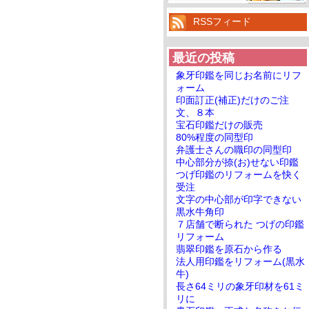
RSSフィード
最近の投稿
象牙印鑑を同じお名前にリフ
ォーム
印面訂正(補正)だけのご注
文、８本
宝石印鑑だけの販売
80%程度の同型印
弁護士さんの職印の同型印
中心部分が捺(お)せない印鑑
つげ印鑑のリフォームを快く
受注
文字の中心部が印字できない
黒水牛角印
７店舗で断られた つげの印鑑
リフォーム
翡翠印鑑を原石から作る
法人用印鑑をリフォーム(黒水
牛)
長さ64ミリの象牙印材を61ミ
リに