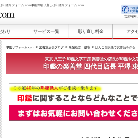
は印鑑リフォーム.com印鑑の彫り直しは印鑑リフォーム.com
営業時間 
だわり
サービス一覧
彫り直し料金
アク
>
>
>
印鑑リフォーム.com
楽善堂店長ブログ
店舗経営 接客
はんこ自販機で試作品を作る
東京 八王子 印鑑文字工房 楽善堂の店長が印鑑や文
印鑑の楽善堂 四代目店長 平澤 