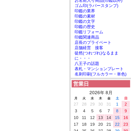
お名前入り商品(印鑑以外)
ゴム印(ラバースタンプ)
印鑑の業界
印鑑の素材
印鑑の文字
印鑑の歴史
印鑑リフォーム
印鑑関連商品
店長のプライベート
店舗経営 接客
徒然(つれづれ)なるまま
に・・・
八王子の話題
表札・マンションプレート
名刺印刷(フルカラー・単色)
営業日
2026年 8月
月
火
水
木
金
土
日
27
28
29
30
31
1
2
3
4
5
6
7
8
9
10
11
12
13
14
15
16
17
18
19
20
21
22
23
24
25
26
27
28
29
30