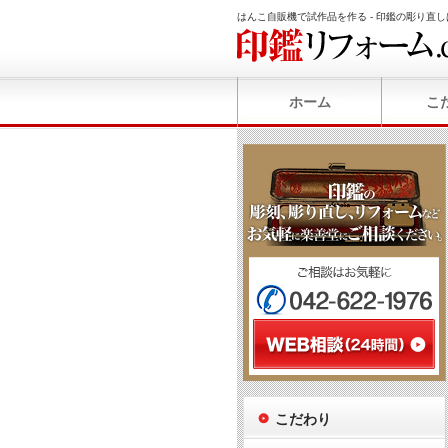
はんこ自販機で試作品を作る - 印鑑の彫り直し
ホーム
こ
こだわり