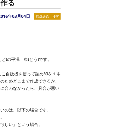
を作る
2016年03月04日
店舗経営 接客
────
ど)の平澤 東(とう)です。
んこ自販機を使って認め印を１本
念のためどこまで作成できるか、
間に合わなかったら、具合が悪い
ないのは、以下の場合です。
合。
欲しい」という場合。