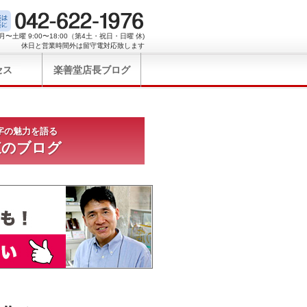
月〜土曜 9:00〜18:00（第4土・祝日・日曜 休)
休日と営業時間外は留守電対応致します
セス
楽善堂店長ブログ
字の魅力を語る
東のブログ