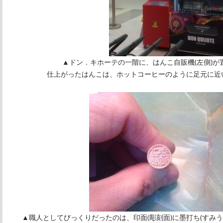
▲ドン．キホーテの一階に、はんこ自販機(左側)が
仕上がったはんこは、ホットコーヒーのように足元に近
▲職人としてびっくりだったのは、印面(彫刻面)に墨打ち(すみ