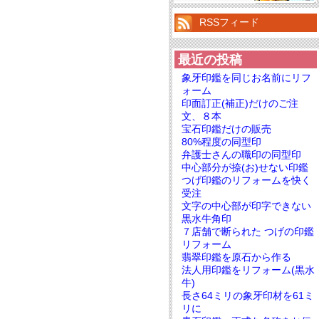
RSSフィード
最近の投稿
象牙印鑑を同じお名前にリフ
ォーム
印面訂正(補正)だけのご注
文、８本
宝石印鑑だけの販売
80%程度の同型印
弁護士さんの職印の同型印
中心部分が捺(お)せない印鑑
つげ印鑑のリフォームを快く
受注
文字の中心部が印字できない
黒水牛角印
７店舗で断られた つげの印鑑
リフォーム
翡翠印鑑を原石から作る
法人用印鑑をリフォーム(黒水
牛)
長さ64ミリの象牙印材を61ミ
リに