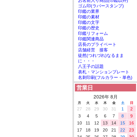
お名前入り商品(印鑑以外)
ゴム印(ラバースタンプ)
印鑑の業界
印鑑の素材
印鑑の文字
印鑑の歴史
印鑑リフォーム
印鑑関連商品
店長のプライベート
店舗経営 接客
徒然(つれづれ)なるまま
に・・・
八王子の話題
表札・マンションプレート
名刺印刷(フルカラー・単色)
営業日
2026年 8月
月
火
水
木
金
土
日
27
28
29
30
31
1
2
3
4
5
6
7
8
9
10
11
12
13
14
15
16
17
18
19
20
21
22
23
24
25
26
27
28
29
30