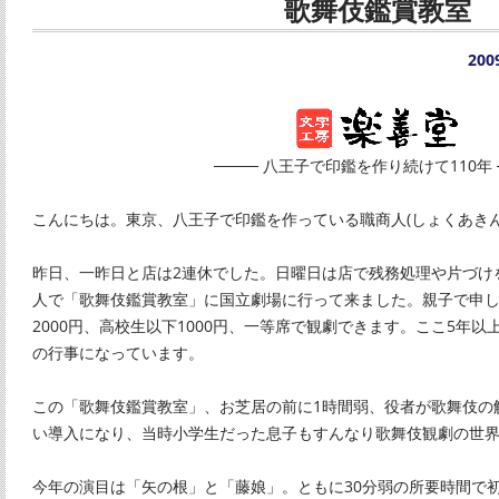
歌舞伎鑑賞教室
20
──── 八王子で印鑑を作り続けて110年 
こんにちは。東京、八王子で印鑑を作っている職商人(しょくあきん
昨日、一昨日と店は2連休でした。日曜日は店で残務処理や片づけ
人で「歌舞伎鑑賞教室」に国立劇場に行って来ました。親子で申
2000円、高校生以下1000円、一等席で観劇できます。ここ5年
の行事になっています。
この「歌舞伎鑑賞教室」、お芝居の前に1時間弱、役者が歌舞伎の
い導入になり、当時小学生だった息子もすんなり歌舞伎観劇の世
今年の演目は「矢の根」と「藤娘」。ともに30分弱の所要時間で