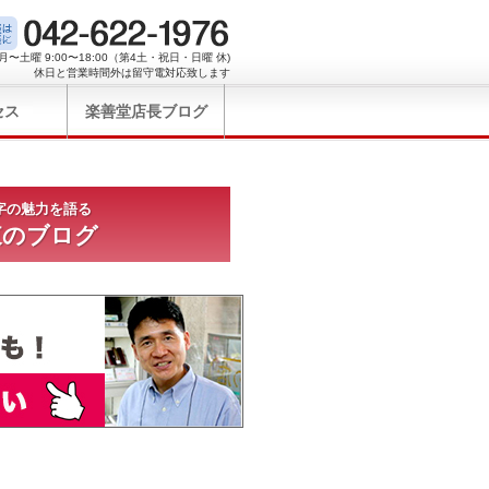
月〜土曜 9:00〜18:00（第4土・祝日・日曜 休)
休日と営業時間外は留守電対応致します
セス
楽善堂店長ブログ
字の魅力を語る
東のブログ