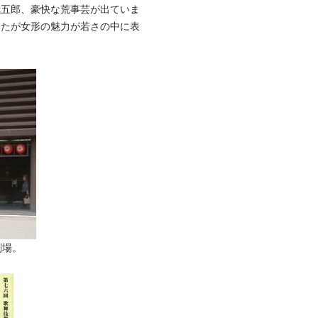
我五郎、豪快な荒事芸が出ていま
したが女形の魅力が若さの中に表
劇場。