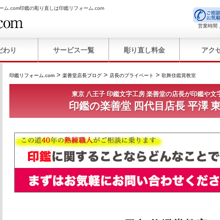
ーム.com印鑑の彫り直しは印鑑リフォーム.com
営業時間 
だわり
サービス一覧
彫り直し料金
アク
>
>
>
印鑑リフォーム.com
楽善堂店長ブログ
店長のプライベート
歌舞伎鑑賞教室
東京 八王子 印鑑文字工房 楽善堂の店長が印鑑や文
印鑑の楽善堂 四代目店長 平澤 