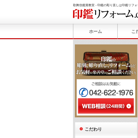
歌舞伎鑑賞教室 - 印鑑の彫り直しは印鑑リフォ
ホーム
こ
こだわり